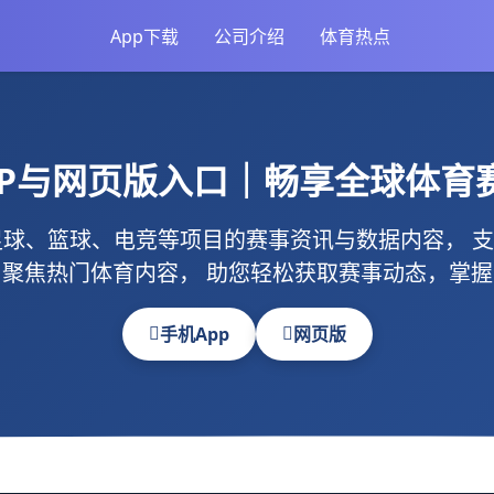
App下载
公司介绍
体育热点
PP与网页版入口｜畅享全球体育
球、篮球、电竞等项目的赛事资讯与数据内容， 
聚焦热门体育内容， 助您轻松获取赛事动态，掌
手机App
网页版