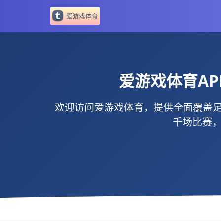
爱游戏体育
A
欢迎访问
爱游戏体育
，提供全面覆盖足
千场比赛，