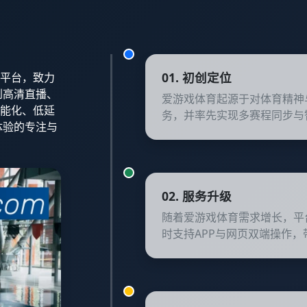
01. 初创定位
平台，致力
到高清直播、
爱游戏体育起源于对体育精神
能化、低延
务，并率先实现多赛程同步与
体验的专注与
02. 服务升级
随着爱游戏体育需求增长，平
时支持APP与网页双端操作