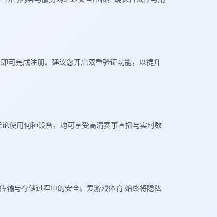
）即可完成注册。建议您开启双重验证功能，以提升
App。无论使用何种设备，均可享受高清赛事直播与实时数
息在传输与存储过程中的安全。爱游戏体育 始终将隐私