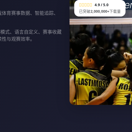
4.9 / 5.0
已突破
2,000,000+
下载量
戏体育赛事数据、智能追踪、
夜模式、语言自定义、赛事收藏
读性与观赛效率。