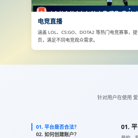
电竞直播
涵盖 LOL、CS:GO、DOTA2 等热门电竞赛事
页，满足不同电竞观众需求。
针对用户在使用 
01.
01. 平台是否合法？
02. 如何创建账户？
是的，