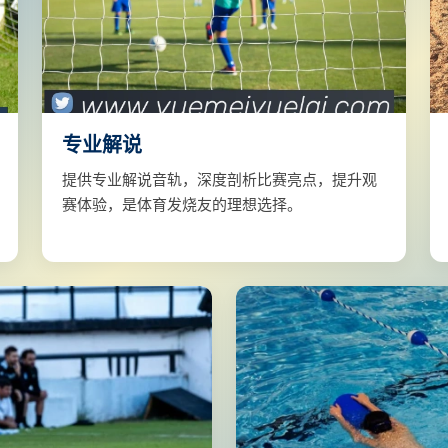
专业解说
提供专业解说音轨，深度剖析比赛亮点，提升观
赛体验，是体育发烧友的理想选择。