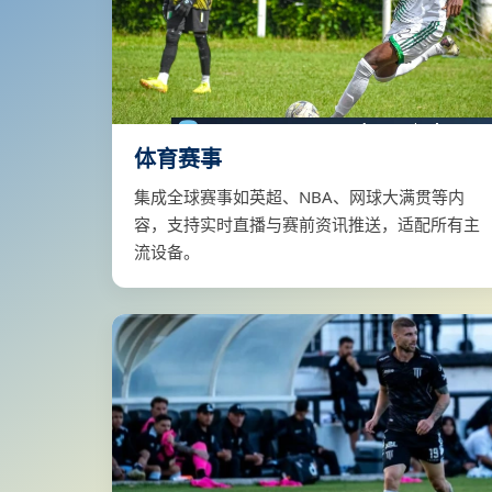
体育赛事
集成全球赛事如英超、NBA、网球大满贯等内
容，支持实时直播与赛前资讯推送，适配所有主
流设备。