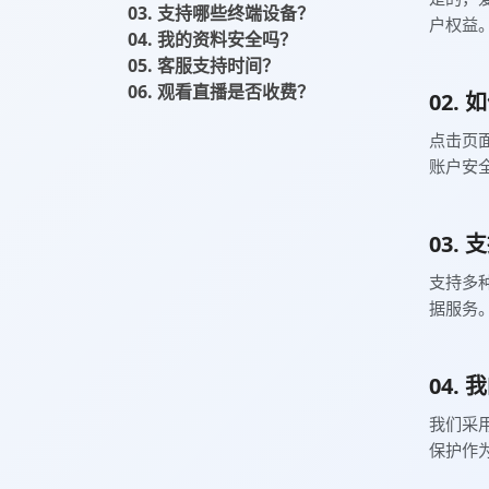
03. 支持哪些终端设备？
户权益
04. 我的资料安全吗？
05. 客服支持时间？
06. 观看直播是否收费？
02.
点击页
账户安
03.
支持多种
据服务
04.
我们采用
保护作